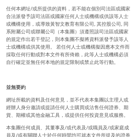
任何本網址/或所提供的資料，若不能在個別司法區或國家
合法派發予該司法區或國家任何人士或機構或供該等人士
或機構使用，或導致黃智文教育有限公司, 其控股公司, 同
系附屬公司或聯屬公司（本集團）須遵照該司法區或國家
的規定作出若干登記，則本集團不擬將資料派發予該等人
士或機構或供其使用。 若任何人士或機構擬因應本文件而
採取任何行動或對本文件有所倚賴，此等人士或機構必須
自行確定並無任何本地的規定限制或禁止此等行動。
並無要約
網址所載的資料及任何意見，並不代表本集團以主理人或
經辦人身分邀請或提請任何人士購買或沽售任何證券、期
貨、期權或其他金融工具，或提供任何投資意見或服務。
本集團任何成員、其董事及∕或代表及∕或職員及∕或家庭成
員及∕或有關聯人士於任何時間均可就本文件所提及的證券